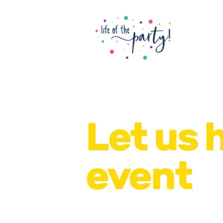
Let us 
event