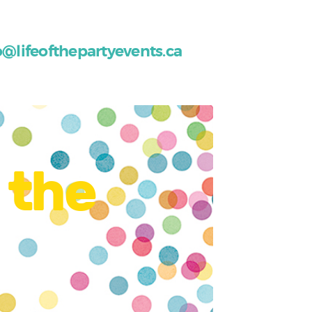
o@lifeofthepartyevents.ca
 the