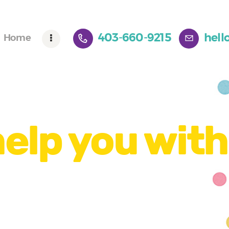
Home
Meet Deb
403-660-9215
hell
Home
help you with