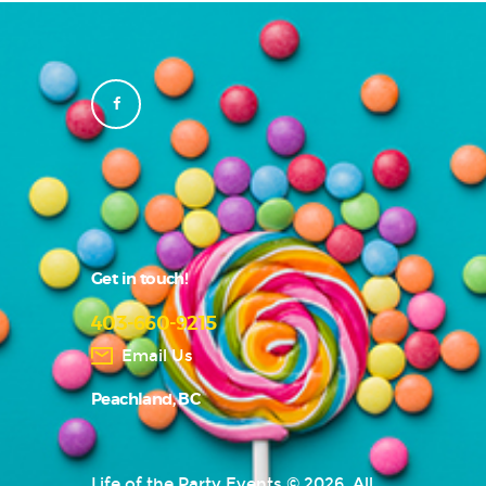
Get in touch!
403-660-9215
Email Us
Peachland, BC
Life of the Party Events © 2026. All