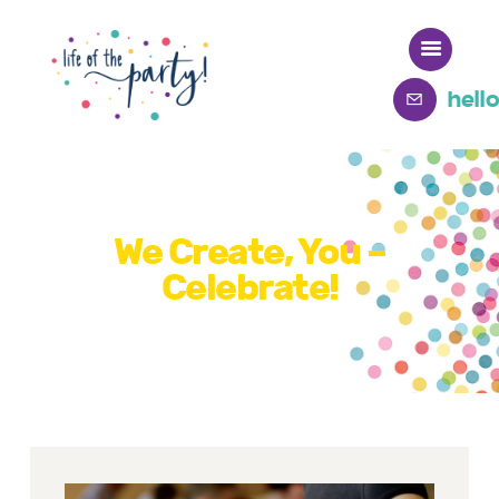
hell
Home
Meet Deb
We Create, You –
Celebrate!