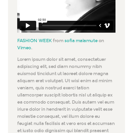
FASHION WEEK
from
sofia malamute
on
Vimeo
.
Lorem ipsum dolor sit amet, consectetuer
adipiscing elit, sed diam nonummy nibh
euismod tincidunt ut laoreet dolore magna
aliquam erat volutpat. Ut wisi enim ad minim
veniam, quis nostrud exerci tation
ullamcorper suscipit lobortis nisl ut aliquip ex
ea commodo consequat. Duis autem vel eum
iriure dolor in hendrerit in vulputate velit esse
molestie consequat, vel illum dolore eu
feugiat nulla facilisis at vero eros et accumsan
et iusto odio dignissim qui blandit praesent