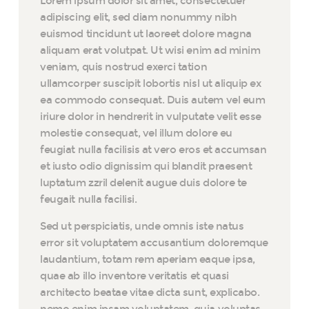
Lorem ipsum dolor sit amet, consectetuer
adipiscing elit, sed diam nonummy nibh
euismod tincidunt ut laoreet dolore magna
aliquam erat volutpat. Ut wisi enim ad minim
veniam, quis nostrud exerci tation
ullamcorper suscipit lobortis nisl ut aliquip ex
ea commodo consequat. Duis autem vel eum
iriure dolor in hendrerit in vulputate velit esse
molestie consequat, vel illum dolore eu
feugiat nulla facilisis at vero eros et accumsan
et iusto odio dignissim qui blandit praesent
luptatum zzril delenit augue duis dolore te
feugait nulla facilisi.
Sed ut perspiciatis, unde omnis iste natus
error sit voluptatem accusantium doloremque
laudantium, totam rem aperiam eaque ipsa,
quae ab illo inventore veritatis et quasi
architecto beatae vitae dicta sunt, explicabo.