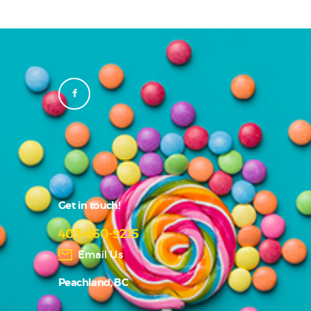
Get in touch!
403-660-9215
Email Us
Peachland, BC