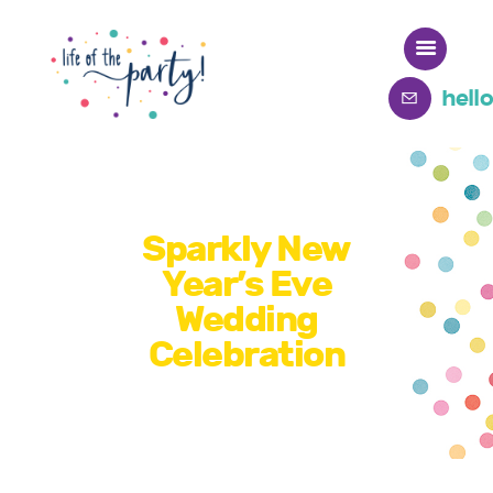
hell
Home
Meet Deb
Sparkly New
Year’s Eve
Wedding
Celebration