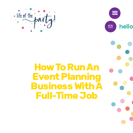
hell
Home
Meet Deb
How To Run An
Event Planning
Business With A
Full-Time Job