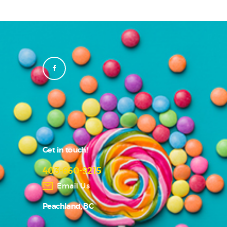
Get in touch!
403-660-9215
Email Us
Peachland, BC