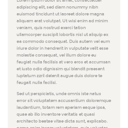
Lorem ipsum dolor sit amet, consectetuer
adipiscing elit, sed diam nonummy nibh
euismod tincidunt ut laoreet dolore magna
aliquam erat volutpat. Ut wisi enim ad minim
veniam, quis nostrud exerci tation
ullamcorper suscipit lobortis nisl ut aliquip ex
ea commodo consequat. Duis autem vel eum
iriure dolor in hendrerit in vulputate velit esse
molestie consequat, vel illum dolore eu
feugiat nulla facilisis at vero eros et accumsan
et iusto odio dignissim qui blandit praesent
luptatum zzril delenit augue duis dolore te
feugait nulla facilisi.
Sed ut perspiciatis, unde omnis iste natus
error sit voluptatem accusantium doloremque
laudantium, totam rem aperiam eaque ipsa,
quae ab illo inventore veritatis et quasi
architecto beatae vitae dicta sunt, explicabo.